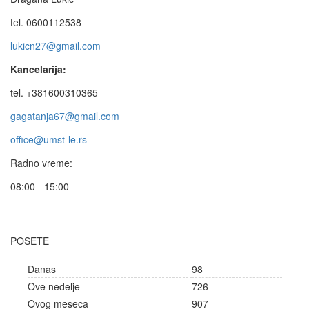
tel. 0600112538
lukicn27@gmail.com
Kancelarija:
tel. +381600310365
gagatanja67@gmail.com
office@umst-le.rs
Radno vreme:
08:00 - 15:00
POSETE
Danas
98
Ove nedelje
726
Ovog meseca
907