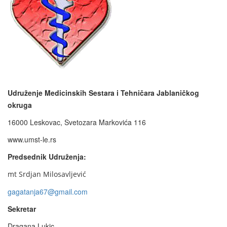
Udruženje Medicinskih Sestara i Tehničara Jablaničkog
okruga
16000 Leskovac, Svetozara Markovića 116
www.umst-le.rs
Predsednik Udruženja:
mt Srdjan Milosavljević
gagatanja67@gmail.com
Sekretar
Dragana Lukic